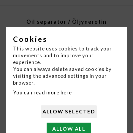
Oil separator / Öljynerotin
Cookies
DOWNLOAD
This website uses cookies to track your
movements and to improve your
experience.
You can always delete saved cookies by
Deep bed filter / Syväpaperisuodatin
visiting the advanced settings in your
browser.
DOWNLOAD
You can read more here
ALLOW SELECTED
Magnetic filter / Magneettisuodatin
ALLOW ALL