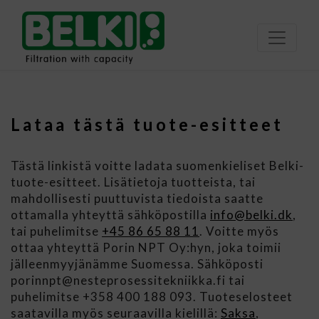
Lataa tästä tuote-esitteet
Tästä linkistä voitte ladata suomenkieliset Belki-
tuote-esitteet. Lisätietoja tuotteista, tai
mahdollisesti puuttuvista tiedoista saatte
ottamalla yhteyttä sähköpostilla
info@belki.dk
,
tai puhelimitse
+45 86 65 88 11
. Voitte myös
ottaa yhteyttä Porin NPT Oy:hyn, joka toimii
jälleenmyyjänämme Suomessa. Sähköposti
porinnpt@nesteprosessitekniikka.fi tai
puhelimitse +358 400 188 093. Tuoteselosteet
saatavilla myös seuraavilla kielillä:
Saksa
,