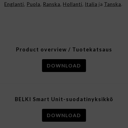
Englanti
,
Puola
,
Ranska
,
Hollanti
,
Italia
ja
Tanska
.
Product overview / Tuotekatsaus
DOWNLOAD
BELKI Smart Unit-suodatinyksikkö
DOWNLOAD